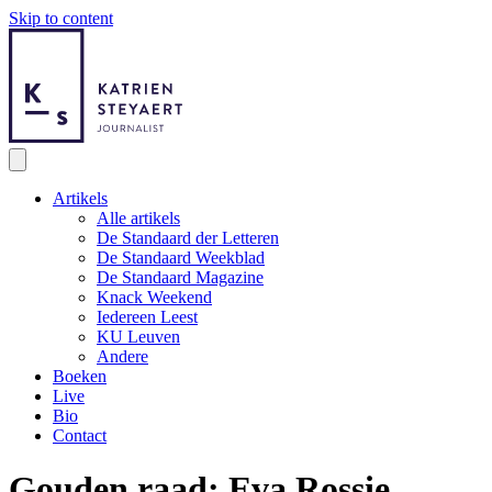
Skip to content
Artikels
Alle artikels
De Standaard der Letteren
De Standaard Weekblad
De Standaard Magazine
Knack Weekend
Iedereen Leest
KU Leuven
Andere
Boeken
Live
Bio
Contact
Gouden raad: Eva Rossie